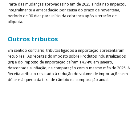
Parte das mudanças aprovadas no fim de 2025 ainda não impactou
integralmente a arrecadação por causa do prazo de noventena,
período de 90 dias para início da cobrança após alteração de
alíquota.
Outros tributos
Em sentido contrário, tributos ligados à importação apresentaram
recuo real. As receitas do Imposto sobre Produtos Industrializados
(IPI) e do Imposto de Importação caíram 14,74% em janeiro,
descontada a inflação, na comparação com o mesmo mês de 2025. A
Receita atribui o resultado à redução do volume de importações em
dólar e à queda da taxa de câmbio na comparação anual.
Meta fiscal
O desempenho de janeiro reforça o caixa do governo no início do
ano e contribui para o cumprimento da meta fiscal estabelecida para
2026, que prevê superávit primário de R$ 34,3 bilhões, excluindo o
pagamento de precatórios e despesas fora do arcabouço fiscal.