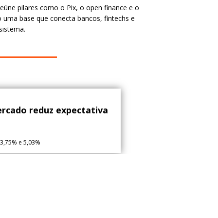
eúne pilares como o Pix, o open finance e o
o uma base que conecta bancos, fintechs e
istema.
ercado reduz expectativa
13,75% e 5,03%
lhadores receberão R$ 13