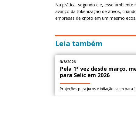
Na prática, segundo ele, esse ambiente r
avanço da tokenização de ativos, criand
empresas de cripto em um mesmo ecoss
Leia também
3/8/2026
Pela 1ª vez desde março, m
para Selic em 2026
Projeções para juros e inflação caem para 
28/7/2026
FGTS: 138 milhões de traba
bilhões de lucros