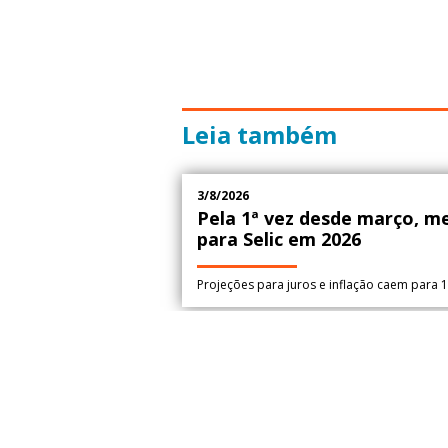
Leia também
3/8/2026
Pela 1ª vez desde março, m
para Selic em 2026
Projeções para juros e inflação caem para 
28/7/2026
FGTS: 138 milhões de traba
bilhões de lucros