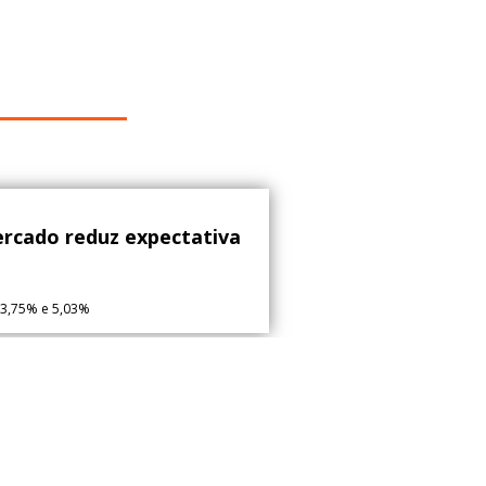
ercado reduz expectativa
13,75% e 5,03%
lhadores receberão R$ 13