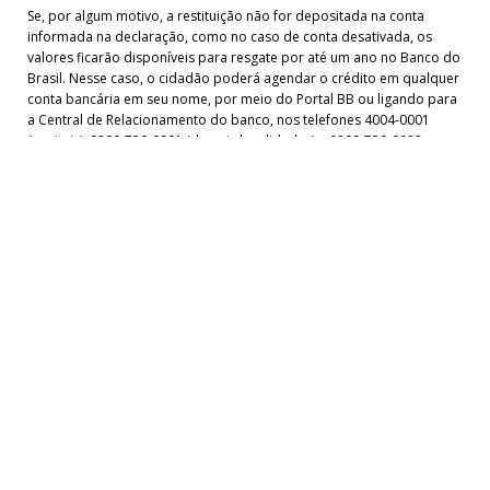
Se, por algum motivo, a restituição não for depositada na conta
informada na declaração, como no caso de conta desativada, os
valores ficarão disponíveis para resgate por até um ano no Banco do
Brasil. Nesse caso, o cidadão poderá agendar o crédito em qualquer
conta bancária em seu nome, por meio do Portal BB ou ligando para
a Central de Relacionamento do banco, nos telefones 4004-0001
(capitais), 0800-729-0001 (demais localidades) e 0800-729-0088
(telefone especial exclusivo para deficientes auditivos).
Caso o contribuinte não resgate o valor de sua restituição depois de
um ano, deverá requerer o valor no Portal e-CAC. Ao entrar na
página, o cidadão deve acessar o menu “Declarações e
Demonstrativos”, clicar em “Meu Imposto de Renda” e, em seguida, no
campo "Solicitar restituição não resgatada na rede bancária".
Leia também
3/8/2026
Pela 1ª vez desde março, mercado reduz