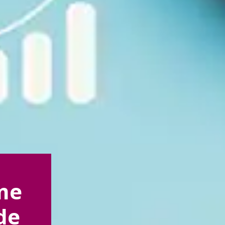
me
de