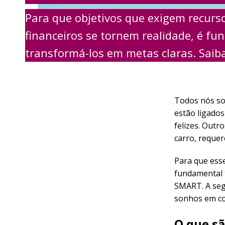
Para que objetivos que exigem recurs
financeiros se tornem realidade, é f
transformá-los em metas claras. Saib
Todos nós so
estão ligados
felizes. Outr
carro, requ
Para que esse
fundamental 
SMART. A seg
sonhos em co
O que s