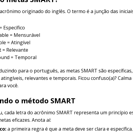
rônimo originado do inglês. O termo é a junção das iniciai
 = Específico
able = Mensurável
ble = Atingível
t = Relevante
ound = Temporal
aduzindo para o português, as metas SMART são específicas,
atingíveis, relevantes e temporais. Ficou confuso(a)? Calma
ra você.
ndo o método SMART
u, cada letra do acrônimo SMART representa um princípio es
etas eficazes. Anota aí:
co:
a primeira regra é que a meta deve ser clara e específica