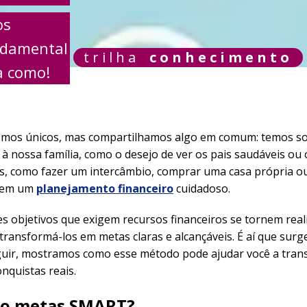
os
undamental
trilha
conhecimento
a como!
mos únicos, mas compartilhamos algo em comum: temos so
 à nossa família, como o desejo de ver os pais saudáveis ou o
os, como fazer um intercâmbio, comprar uma casa própria ou
erem um
planejamento financeiro
cuidadoso.
s objetivos que exigem recursos financeiros se tornem real
transformá-los em metas claras e alcançáveis. É aí que sur
uir, mostramos como esse método pode ajudar você a tran
nquistas reais.
ão metas SMART?