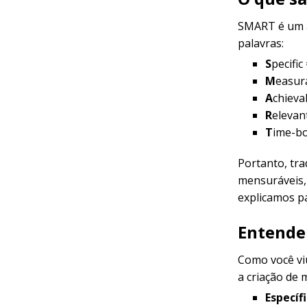
SMART é um ac
palavras:
S
pecific
M
easur
A
chieva
R
elevan
T
ime-b
Portanto, tr
mensuráveis, 
explicamos pa
Entende
Como você vi
a criação de m
Específi