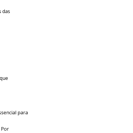
s das
 que
sencial para
. Por