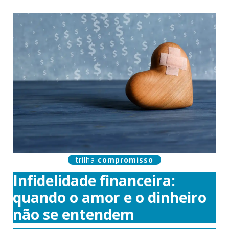
trilha
compromisso
Infidelidade financeira:
quando o amor e o dinheiro
não se entendem