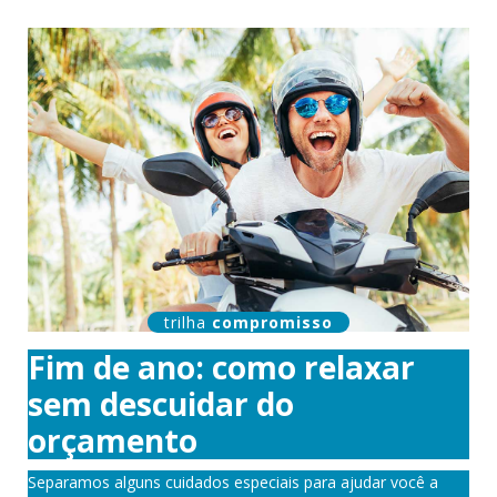
trilha
compromisso
Fim de ano: como relaxar
sem descuidar do
orçamento
Separamos alguns cuidados especiais para ajudar você a