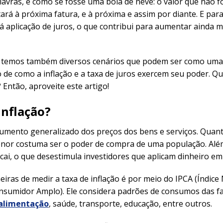
avras, é como se fosse uma bola de neve: o valor que não f
tará à próxima fatura, e à próxima e assim por diante. E para
 aplicação de juros, o que contribui para aumentar ainda m
temos também diversos cenários que podem ser como uma
o de como a inflação e a taxa de juros exercem seu poder. Q
 Então, aproveite este artigo!
inflação?
aumento generalizado dos preços dos bens e serviços. Quant
menor costuma ser o poder de compra de uma população. Além
 cai, o que desestimula investidores que aplicam dinheiro em
ras de medir a taxa de inflação é por meio do IPCA (Índice
nsumidor Amplo). Ele considera padrões de consumos das fa
alimentação
, saúde, transporte, educação, entre outros.