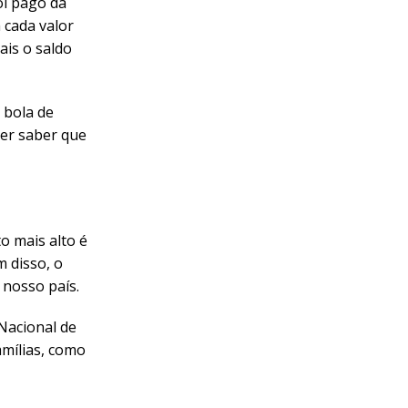
oi pago da
 cada valor
ais o saldo
 bola de
uer saber que
o mais alto é
 disso, o
 nosso país.
 Nacional de
mílias, como