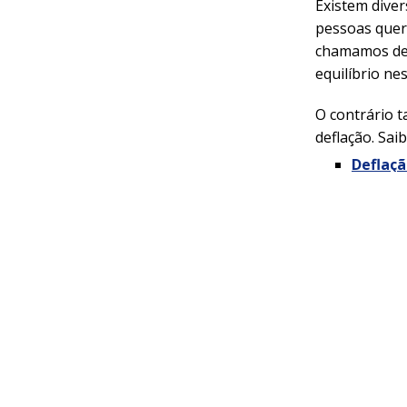
Existem diver
pessoas quer
chamamos de 
equilíbrio ne
O contrário 
deflação. Sai
Deflaçã
O que é 
As taxas de 
tempo.
Voltando ao
fatura ou op
pagamento, ou
Eles também 