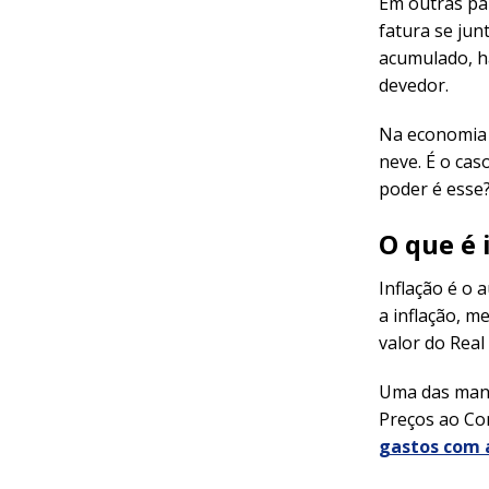
Em outras pal
fatura se jun
acumulado, há
devedor.
Na economia 
neve. É o cas
poder é esse?
O que é 
Inflação é o 
a inflação, 
valor do Real
Uma das manei
Preços ao Co
gastos com 