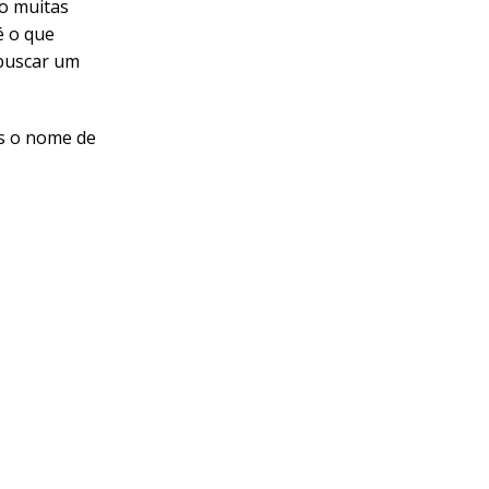
do muitas
é o que
 buscar um
os o nome de
erminado
ixa de pagar a
éscimo no
ro