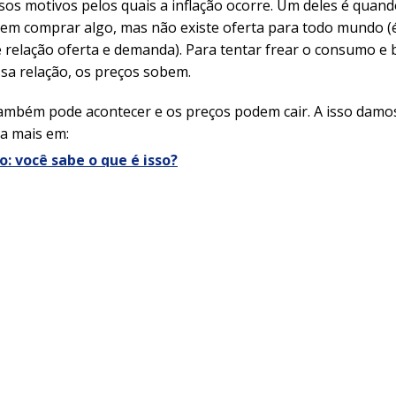
sos motivos pelos quais a inflação ocorre. Um deles é quan
em comprar algo, mas não existe oferta para todo mundo (
relação oferta e demanda). Para tentar frear o consumo e
ssa relação, os preços sobem.
também pode acontecer e os preços podem cair. A isso dam
ba mais em:
o: você sabe o que é isso?
taxa de juros?
juros são uma porcentagem aplicada sobre um valor em det
 exemplo do
cartão de crédito
, toda vez que uma pessoa de
ta pelo pagamento mínimo, ela terá que arcar com esse acr
 seja, os juros.
servem como medida para mostrar o custo de tomar dinhei