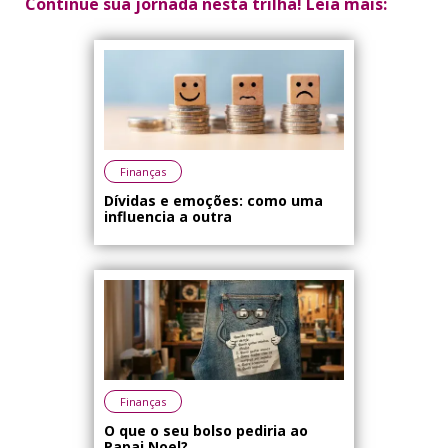
Continue sua jornada nesta trilha! Leia mais:
Finanças
Dívidas e emoções: como uma
influencia a outra
Finanças
O que o seu bolso pediria ao
Papai Noel?