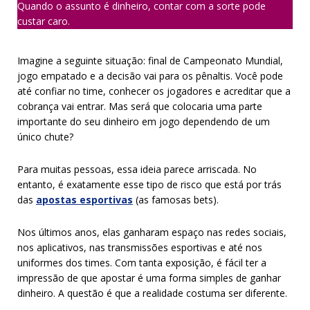
Quando o assunto é dinheiro, contar com a sorte pode
custar caro.
Imagine a seguinte situação: final de Campeonato Mundial,
jogo empatado e a decisão vai para os pênaltis. Você pode
até confiar no time, conhecer os jogadores e acreditar que a
cobrança vai entrar. Mas será que colocaria uma parte
importante do seu dinheiro em jogo dependendo de um
único chute?
Para muitas pessoas, essa ideia parece arriscada. No
entanto, é exatamente esse tipo de risco que está por trás
das
apostas esportivas
(as famosas bets).
Nos últimos anos, elas ganharam espaço nas redes sociais,
nos aplicativos, nas transmissões esportivas e até nos
uniformes dos times. Com tanta exposição, é fácil ter a
impressão de que apostar é uma forma simples de ganhar
dinheiro. A questão é que a realidade costuma ser diferente.