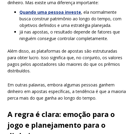
dinheiro. Mas existe uma diferença importante:
Quando uma pessoa investe
, ela normalmente
busca construir patrimônio ao longo do tempo, com
objetivos definidos e uma estratégia planejada.
Já nas apostas, o resultado depende de fatores que
ninguém consegue controlar completamente.
Além disso, as plataformas de apostas são estruturadas
para obter lucro. Isso significa que, no conjunto, os valores
pagos pelos apostadores são maiores do que os prêmios
distribuídos.
Em outras palavras, embora algumas pessoas ganhem
dinheiro em apostas específicas, a tendência é que a maioria
perca mais do que ganha ao longo do tempo.
A regra é clara: emoção para o
jogo e planejamento para o