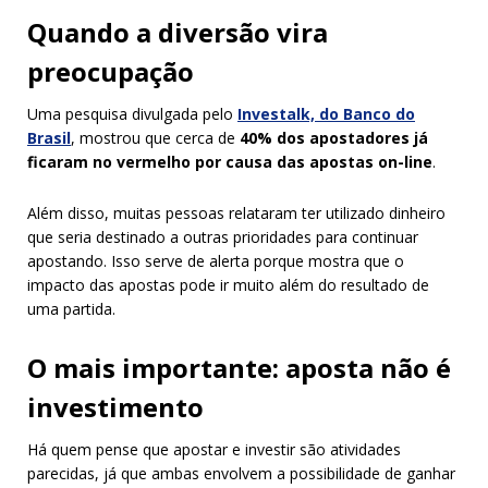
Quando a diversão vira
preocupação
Uma pesquisa divulgada pelo
Investalk, do Banco do
Brasil
, mostrou que cerca de
40% dos apostadores já
ficaram no vermelho por causa das apostas on-line
.
Além disso, muitas pessoas relataram ter utilizado dinheiro
que seria destinado a outras prioridades para continuar
apostando. Isso serve de alerta porque mostra que o
impacto das apostas pode ir muito além do resultado de
uma partida.
O mais importante: aposta não é
investimento
Há quem pense que apostar e investir são atividades
parecidas, já que ambas envolvem a possibilidade de ganhar