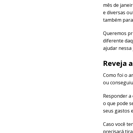
mês de janeir
e diversas ou
também para 
Queremos pro
diferente daq
ajudar nessa 
Reveja a
Como foi o a
ou conseguiu
Responder a 
o que pode s
seus gastos 
Caso você ten
precisará ti