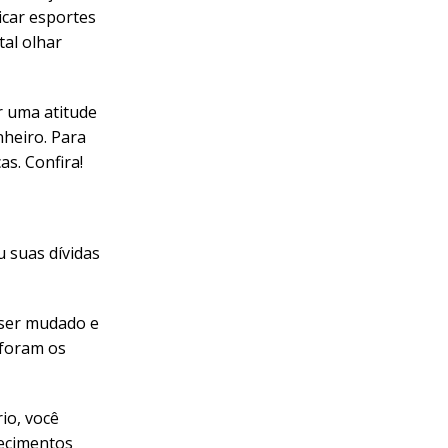
icar esportes
tal olhar
r uma atitude
nheiro. Para
s. Confira!
 suas dívidas
 ser mudado e
 foram os
io, você
tecimentos