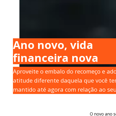
Ano novo, vida
financeira nova
Aproveite o embalo do recomeço e ad
atitude diferente daquela que você t
mantido até agora com relação ao seu
O novo ano s