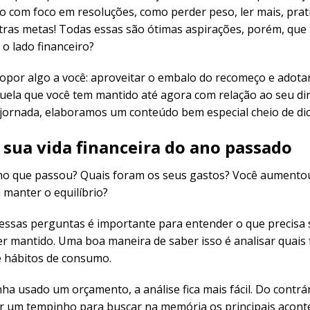
o com foco em resoluções, como perder peso, ler mais, prat
tras metas! Todas essas são ótimas aspirações, porém, que 
o lado financeiro?
por algo a você: aproveitar o embalo do recomeço e adota
uela que você tem mantido até agora com relação ao seu di
jornada, elaboramos um conteúdo bem especial cheio de dica
 sua vida financeira do ano passado
no que passou? Quais foram os seus gastos? Você aumentou
 manter o equilíbrio?
essas perguntas é importante para entender o que precisa
er mantido. Uma boa maneira de saber isso é analisar quais
e hábitos de consumo.
ha usado um orçamento, a análise fica mais fácil. Do contrár
rar um tempinho para buscar na memória os principais acon