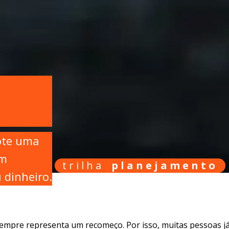
ote uma
em
trilha
planejamento
 dinheiro.
empre representa um recomeço. Por isso, muitas pessoas 